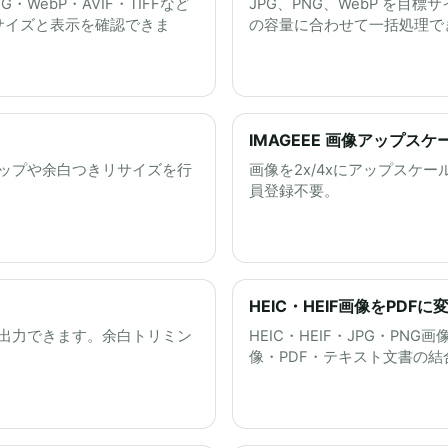
・WebP・AVIF・TIFFなど
JPG、PNG、WebP を
サイズと表示を確認できま
の容量に合わせて一括処理で
IMAGEEE 画像アップスケール
、クロップや余白つきリサイズを行
画像を2x/4xにアップスケ
員登録不要。
HEIC・HEIF画像をPDF
を出力できます。余白トリミン
HEIC・HEIF・JPG・PN
像・PDF・テキスト文書の