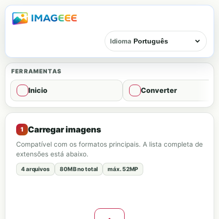
Idioma
FERRAMENTAS
Inicio
Converter
Editor de marca d’água
Carregar imagens
Compatível com os formatos principais. A lista completa de
extensões está abaixo.
4 arquivos
80MB no total
máx. 52MP