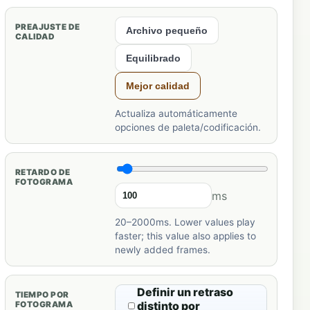
PREAJUSTE DE
Archivo pequeño
CALIDAD
Equilibrado
Mejor calidad
Actualiza automáticamente
opciones de paleta/codificación.
RETARDO DE
FOTOGRAMA
ms
20–2000ms. Lower values play
faster; this value also applies to
newly added frames.
Definir un retraso
TIEMPO POR
distinto por
FOTOGRAMA