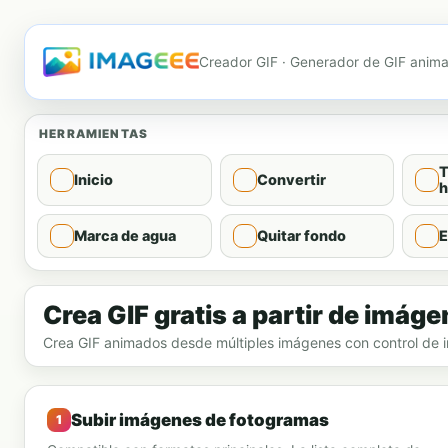
Creador GIF · Generador de GIF anim
HERRAMIENTAS
T
Inicio
Convertir
h
Marca de agua
Quitar fondo
E
Creador de GIF
Crea GIF gratis a partir de imág
Crea GIF animados desde múltiples imágenes con control de i
Subir imágenes de fotogramas