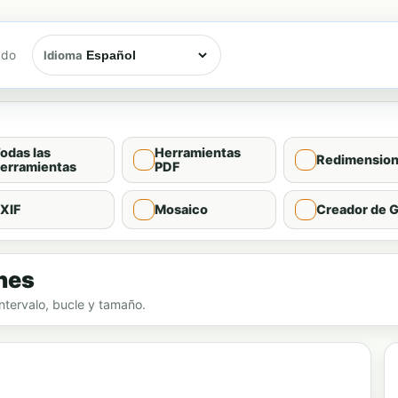
ado
Idioma
odas las
Herramientas
Redimension
erramientas
PDF
XIF
Mosaico
Creador de G
enes
ntervalo, bucle y tamaño.