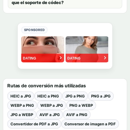
que el soporte de códec?
SPONSORED
Rutas de conversión más utilizadas
HEIC a JPG
HEIC a PNG
JPG a PNG
PNG a JPG
WEBP a PNG
WEBP a JPG
PNG a WEBP
JPG a WEBP
AVIF a JPG
AVIF a PNG
Convertidor de PDF a JPG
Conversor de imagen a PDF