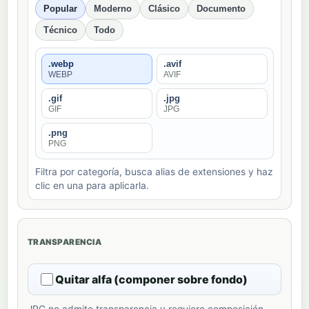
Popular
Moderno
Clásico
Documento
Técnico
Todo
.webp
.avif
WEBP
AVIF
.gif
.jpg
GIF
JPG
.png
PNG
Filtra por categoría, busca alias de extensiones y haz
clic en una para aplicarla.
TRANSPARENCIA
Quitar alfa (componer sobre fondo)
JPG no admite transparencia y requiere composición