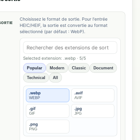
Choisissez le format de sortie. Pour l'entrée
SORTIE
HEIC/HEIF, la sortie est convertie au format
sélectionné (par défaut : WebP).
Selected extension: .webp · 5/5
Popular
Modern
Classic
Document
Technical
All
.webp
.avif
WEBP
AVIF
.gif
.jpg
GIF
JPG
.png
PNG