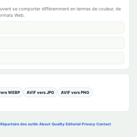
 peuvent se comporter différemment en termes de couleur, de
formats Web.
vers WEBP
AVIF vers JPG
AVIF vers PNG
.
·
·
·
·
·
Répertoire des outils
About
Quality
Editorial
Privacy
Contact