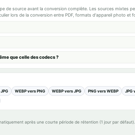
ar type de source avant la conversion complète. Les sources mixtes
lier lors de la conversion entre PDF, formats d'appareil photo et 
 même que celle des codecs ?
 JPG
WEBP vers PNG
WEBP vers JPG
PNG vers WEBP
JPG 
omatiquement après une courte période de rétention (1 jour par défaut)