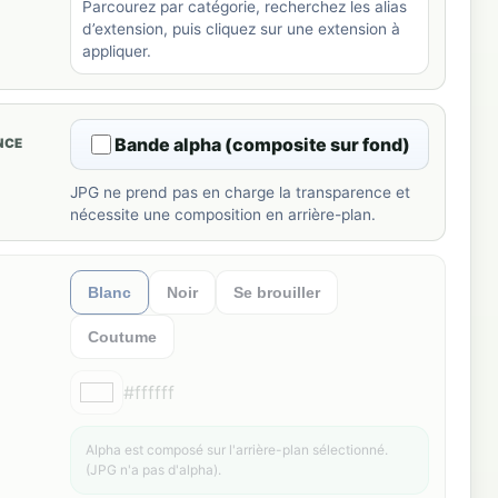
Parcourez par catégorie, recherchez les alias
d’extension, puis cliquez sur une extension à
appliquer.
Bande alpha (composite sur fond)
NCE
JPG ne prend pas en charge la transparence et
nécessite une composition en arrière-plan.
Blanc
Noir
Se brouiller
Coutume
#ffffff
Alpha est composé sur l'arrière-plan sélectionné.
(JPG n'a pas d'alpha).