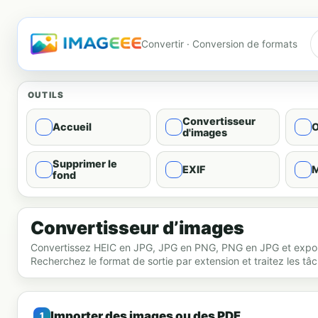
Convertir · Conversion de formats
OUTILS
Convertisseur
Accueil
O
d'images
Supprimer le
EXIF
M
fond
Conversion de format d'image - Convertir
Convertisseur d’images
Convertissez HEIC en JPG, JPG en PNG, PNG en JPG et export
Recherchez le format de sortie par extension et traitez les tâ
Importer des images ou des PDF