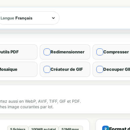
Langue
utils PDF
Redimensionner
Compresser
osaïque
Créateur de GIF
Decouper GI
ez aussi en WebP, AVIF, TIFF, GIF et PDF.
ches image courantes par lot.
Format d
5 fichiers
100MB au total
52MP max.